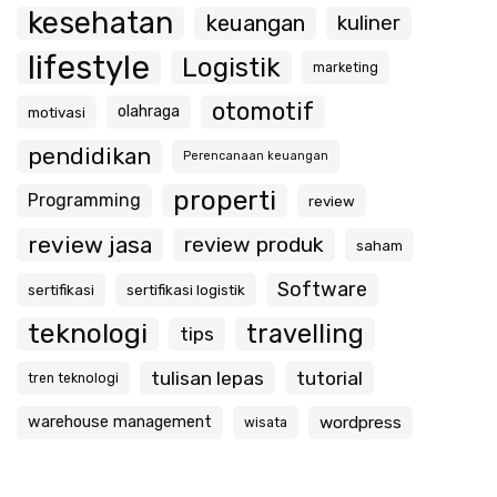
kesehatan
keuangan
kuliner
lifestyle
Logistik
marketing
otomotif
olahraga
motivasi
pendidikan
Perencanaan keuangan
properti
Programming
review
review jasa
review produk
saham
Software
sertifikasi
sertifikasi logistik
teknologi
travelling
tips
tulisan lepas
tutorial
tren teknologi
warehouse management
wordpress
wisata