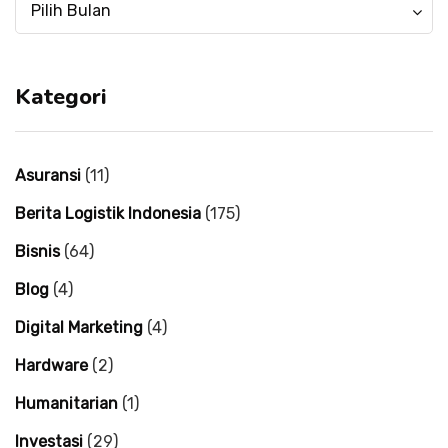
Menulis
Menulis
Pilih Bulan
mulai
mulai
tahun
tahun
2004
2004
Kategori
Asuransi
(11)
Berita Logistik Indonesia
(175)
Bisnis
(64)
Blog
(4)
Digital Marketing
(4)
Hardware
(2)
Humanitarian
(1)
Investasi
(29)