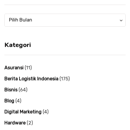
Menulis
Menulis
Pilih Bulan
mulai
mulai
tahun
tahun
2004
2004
Kategori
Asuransi
(11)
Berita Logistik Indonesia
(175)
Bisnis
(64)
Blog
(4)
Digital Marketing
(4)
Hardware
(2)