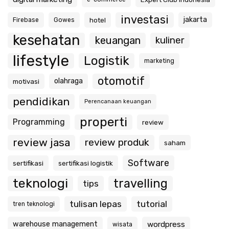
investasi
jakarta
hotel
Firebase
Gowes
kesehatan
keuangan
kuliner
lifestyle
Logistik
marketing
otomotif
olahraga
motivasi
pendidikan
Perencanaan keuangan
properti
Programming
review
review jasa
review produk
saham
Software
sertifikasi
sertifikasi logistik
teknologi
travelling
tips
tulisan lepas
tutorial
tren teknologi
warehouse management
wordpress
wisata