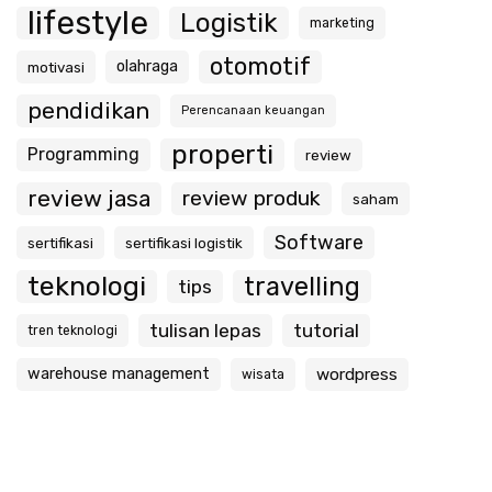
lifestyle
Logistik
marketing
otomotif
olahraga
motivasi
pendidikan
Perencanaan keuangan
properti
Programming
review
review jasa
review produk
saham
Software
sertifikasi
sertifikasi logistik
teknologi
travelling
tips
tulisan lepas
tutorial
tren teknologi
warehouse management
wordpress
wisata