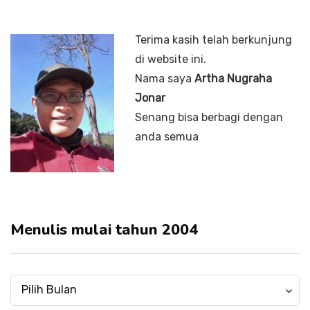
Terima kasih telah berkunjung
di website ini.
Nama saya
Artha Nugraha
Jonar
Senang bisa berbagi dengan
anda semua
Menulis mulai tahun 2004
Menulis
Menulis
Pilih Bulan
mulai
mulai