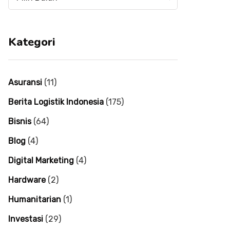
mulai
mulai
tahun
tahun
2004
2004
Kategori
Asuransi
(11)
Berita Logistik Indonesia
(175)
Bisnis
(64)
Blog
(4)
Digital Marketing
(4)
Hardware
(2)
Humanitarian
(1)
Investasi
(29)