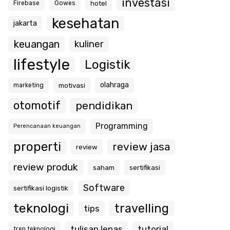
investasi
hotel
Firebase
Gowes
kesehatan
jakarta
keuangan
kuliner
lifestyle
Logistik
olahraga
motivasi
marketing
otomotif
pendidikan
Programming
Perencanaan keuangan
properti
review jasa
review
review produk
saham
sertifikasi
Software
sertifikasi logistik
teknologi
travelling
tips
tulisan lepas
tutorial
tren teknologi