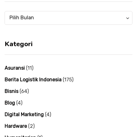
Menulis
Menulis
Pilih Bulan
mulai
mulai
tahun
tahun
2004
2004
Kategori
Asuransi
(11)
Berita Logistik Indonesia
(175)
Bisnis
(64)
Blog
(4)
Digital Marketing
(4)
Hardware
(2)