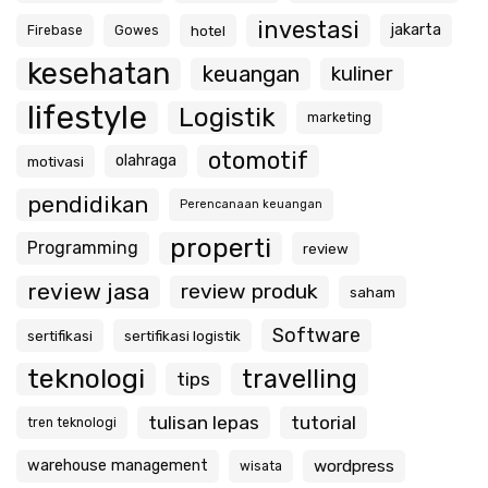
investasi
jakarta
hotel
Firebase
Gowes
kesehatan
keuangan
kuliner
lifestyle
Logistik
marketing
otomotif
olahraga
motivasi
pendidikan
Perencanaan keuangan
properti
Programming
review
review jasa
review produk
saham
Software
sertifikasi
sertifikasi logistik
teknologi
travelling
tips
tulisan lepas
tutorial
tren teknologi
warehouse management
wordpress
wisata