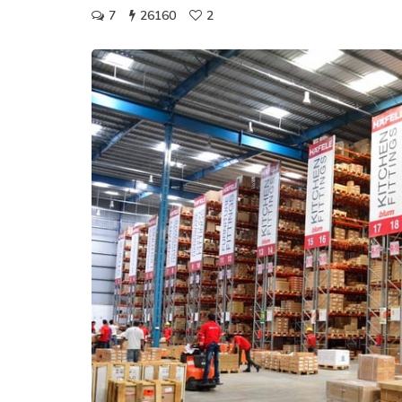
7
26160
2