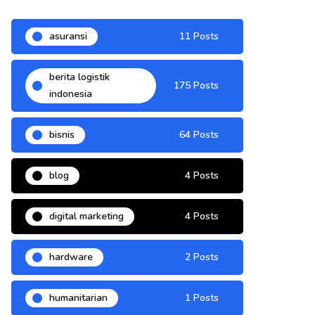
asuransi
11 Posts
berita logistik
175 Posts
indonesia
bisnis
64 Posts
blog
4 Posts
digital marketing
4 Posts
hardware
2 Posts
humanitarian
1 Posts