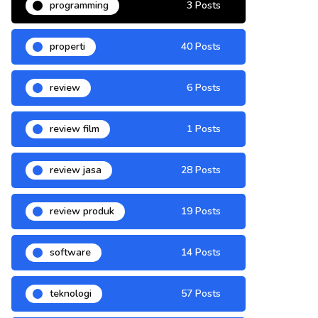
programming
3 Posts
properti
40 Posts
review
6 Posts
review film
1 Posts
review jasa
28 Posts
review produk
19 Posts
software
14 Posts
teknologi
57 Posts