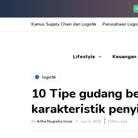
N
Kamus Supply Chain dan Logistik
Perusahaan Logist
Lifestyle
Keuangan
logistik
10 Tipe gudang b
karakteristik pen
By
Artha Nugraha Jonar
Juni 6, 2016
3 Mins read