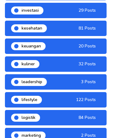
investasi
29 Posts
kesehatan
81 Posts
keuangan
20 Posts
kuliner
32 Posts
leadership
3 Posts
lifestyle
122 Posts
logistik
84 Posts
marketing
2 Posts