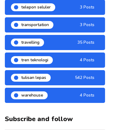
telepon seluler
3 Posts
transportation
3 Posts
travelling
35 Posts
tren teknologi
4 Posts
tulisan lepas
542 Posts
warehouse
4 Posts
Subscribe and follow