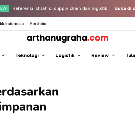
Referensi istilah di supply chain dan logistik
Buka di s
EW!
ik Indonesia
Portfolio
Teknologi
Logistik
Review
Tul
erdasarkan
yimpanan