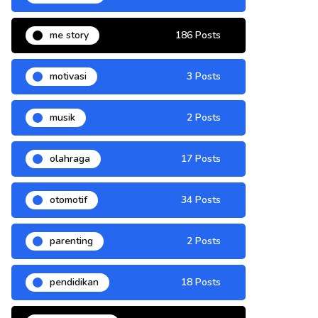
me story
186 Posts
motivasi
3 Posts
musik
2 Posts
olahraga
17 Posts
otomotif
34 Posts
parenting
2 Posts
pendidikan
18 Posts