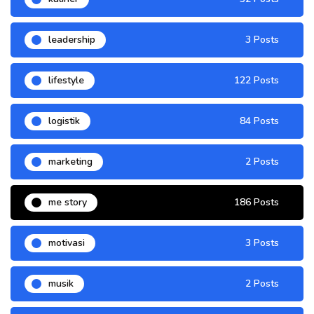
leadership
3 Posts
lifestyle
122 Posts
logistik
84 Posts
marketing
2 Posts
me story
186 Posts
motivasi
3 Posts
musik
2 Posts