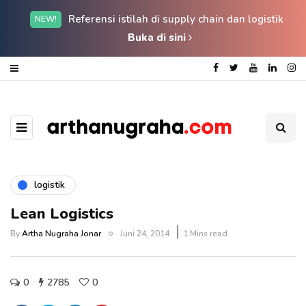
Referensi istilah di supply chain dan logistik
NEW!
Buka di sini
logistik
Lean Logistics
By
Artha Nugraha Jonar
Juni 24, 2014
1 Mins read
0
2785
0