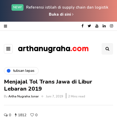
Referensi istilah di supply chain dan logistik
NEW!
Buka di sini
tulisan lepas
Menjajal Tol Trans Jawa di Libur
Lebaran 2019
By
Artha Nugraha Jonar
Juni 7, 2019
2 Mins read
0
1812
0