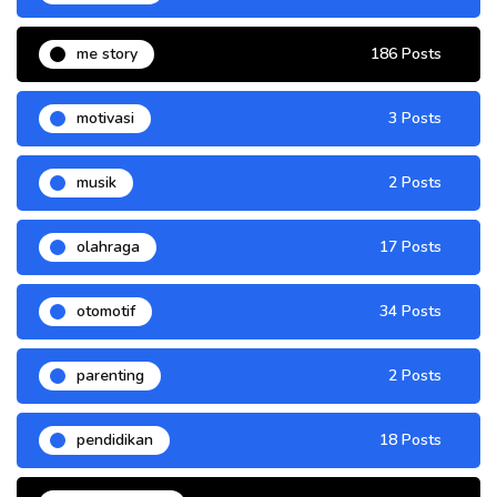
me story
186 Posts
motivasi
3 Posts
musik
2 Posts
olahraga
17 Posts
otomotif
34 Posts
parenting
2 Posts
pendidikan
18 Posts