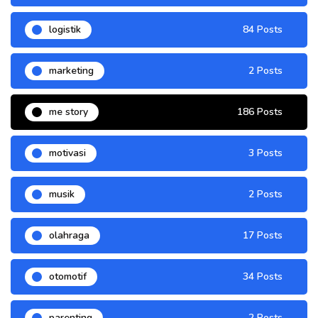
logistik
84 Posts
marketing
2 Posts
me story
186 Posts
motivasi
3 Posts
musik
2 Posts
olahraga
17 Posts
otomotif
34 Posts
parenting
2 Posts