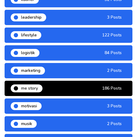
leadership
3 Posts
lifestyle
122 Posts
logistik
84 Posts
marketing
2 Posts
me story
186 Posts
motivasi
3 Posts
musik
2 Posts