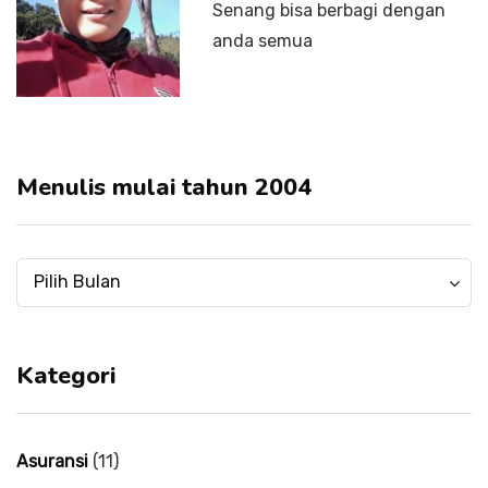
Senang bisa berbagi dengan
anda semua
Menulis mulai tahun 2004
Menulis
Menulis
Pilih Bulan
mulai
mulai
tahun
tahun
2004
2004
Kategori
Asuransi
(11)