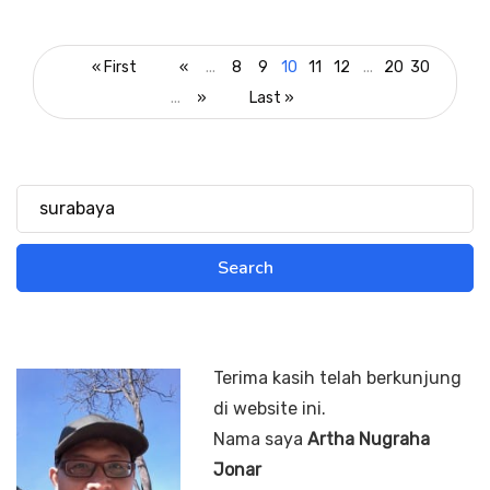
« First
«
...
8
9
10
11
12
...
20
30
...
»
Last »
Terima kasih telah berkunjung
di website ini.
Nama saya
Artha Nugraha
Jonar