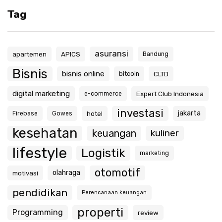
Tag
asuransi
apartemen
APICS
Bandung
Bisnis
bisnis online
CLTD
bitcoin
digital marketing
Expert Club Indonesia
e-commerce
investasi
jakarta
hotel
Firebase
Gowes
kesehatan
keuangan
kuliner
lifestyle
Logistik
marketing
otomotif
olahraga
motivasi
pendidikan
Perencanaan keuangan
properti
Programming
review