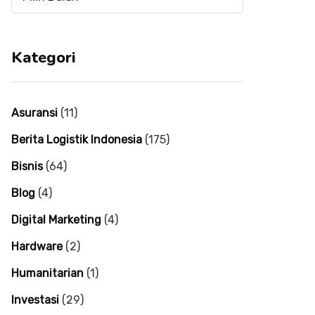
mulai
mulai
tahun
tahun
2004
2004
Kategori
Asuransi
(11)
Berita Logistik Indonesia
(175)
Bisnis
(64)
Blog
(4)
Digital Marketing
(4)
Hardware
(2)
Humanitarian
(1)
Investasi
(29)