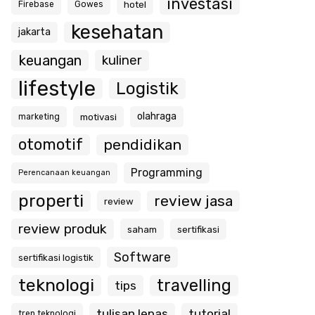
investasi
hotel
Firebase
Gowes
kesehatan
jakarta
keuangan
kuliner
lifestyle
Logistik
olahraga
motivasi
marketing
otomotif
pendidikan
Programming
Perencanaan keuangan
properti
review jasa
review
review produk
saham
sertifikasi
Software
sertifikasi logistik
teknologi
travelling
tips
tulisan lepas
tutorial
tren teknologi