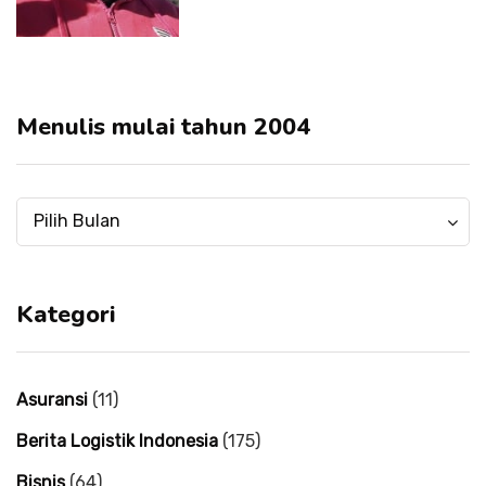
Menulis mulai tahun 2004
Menulis
Menulis
Pilih Bulan
mulai
mulai
tahun
tahun
2004
2004
Kategori
Asuransi
(11)
Berita Logistik Indonesia
(175)
Bisnis
(64)