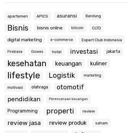
asuransi
apartemen
APICS
Bandung
Bisnis
bisnis online
CLTD
bitcoin
digital marketing
Expert Club Indonesia
e-commerce
investasi
jakarta
hotel
Firebase
Gowes
kesehatan
keuangan
kuliner
lifestyle
Logistik
marketing
otomotif
olahraga
motivasi
pendidikan
Perencanaan keuangan
properti
Programming
review
review jasa
review produk
saham