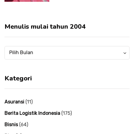
Menulis mulai tahun 2004
Menulis
Menulis
Pilih Bulan
mulai
mulai
tahun
tahun
2004
2004
Kategori
Asuransi
(11)
Berita Logistik Indonesia
(175)
Bisnis
(64)