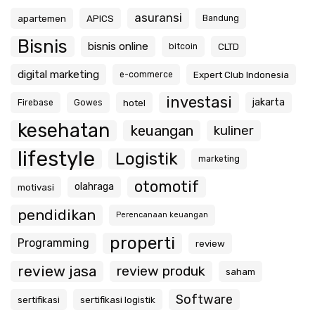
asuransi
apartemen
APICS
Bandung
Bisnis
bisnis online
CLTD
bitcoin
digital marketing
Expert Club Indonesia
e-commerce
investasi
jakarta
hotel
Firebase
Gowes
kesehatan
keuangan
kuliner
lifestyle
Logistik
marketing
otomotif
olahraga
motivasi
pendidikan
Perencanaan keuangan
properti
Programming
review
review jasa
review produk
saham
Software
sertifikasi
sertifikasi logistik