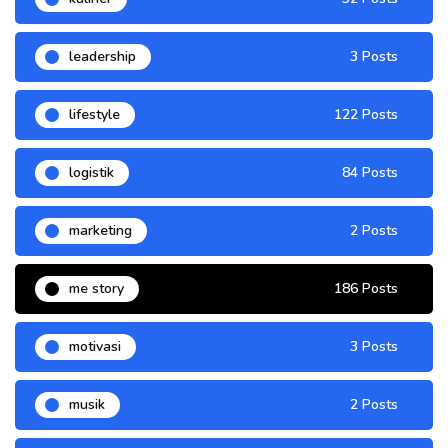
leadership
3 Posts
lifestyle
122 Posts
logistik
84 Posts
marketing
2 Posts
me story
186 Posts
motivasi
3 Posts
musik
2 Posts