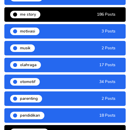
me story
186 Posts
motivasi
3 Posts
musik
2 Posts
olahraga
17 Posts
otomotif
34 Posts
parenting
2 Posts
pendidikan
18 Posts