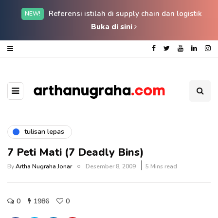
Referensi istilah di supply chain dan logistik
NEW!
Buka di sini
tulisan lepas
7 Peti Mati (7 Deadly Bins)
By
Artha Nugraha Jonar
Desember 8, 2009
5 Mins read
0
1986
0