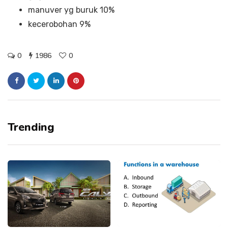
manuver yg buruk 10%
kecerobohan 9%
0
1986
0
Trending