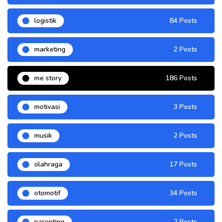
logistik
84 Posts
marketing
2 Posts
me story
186 Posts
motivasi
3 Posts
musik
2 Posts
olahraga
17 Posts
otomotif
34 Posts
parenting
2 Posts