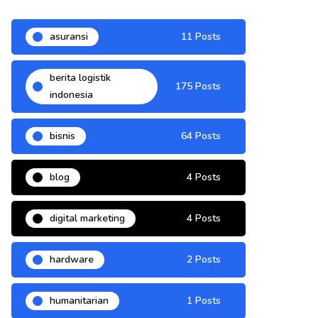
asuransi
11 Posts
berita logistik
175 Posts
indonesia
bisnis
64 Posts
blog
4 Posts
digital marketing
4 Posts
hardware
2 Posts
humanitarian
1 Posts