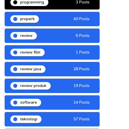
programming
3 Posts
properti
40 Posts
review
6 Posts
review film
1 Posts
review jasa
28 Posts
review produk
19 Posts
software
14 Posts
teknologi
57 Posts