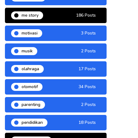
me story
186 Posts
motivasi
3 Posts
musik
2 Posts
olahraga
17 Posts
otomotif
34 Posts
parenting
2 Posts
pendidikan
18 Posts