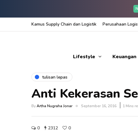
N
Kamus Supply Chain dan Logistik
Perusahaan Logist
Lifestyle
Keuangan
tulisan lepas
Anti Kekerasan Se
By
Artha Nugraha Jonar
September 16, 2016
1 Mins r
0
2312
0