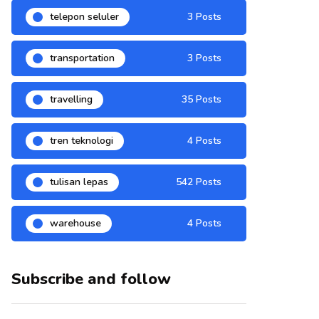
telepon seluler
3 Posts
transportation
3 Posts
travelling
35 Posts
tren teknologi
4 Posts
tulisan lepas
542 Posts
warehouse
4 Posts
Subscribe and follow