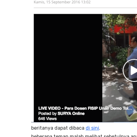
beritanya dapat dibaca
di sini
.
beberapa teman malah melihat sebetulnya apa 