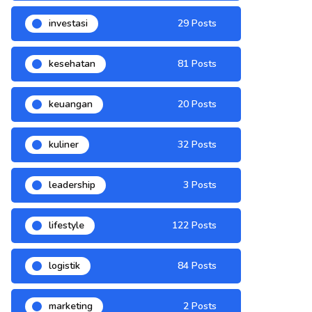
investasi
29 Posts
kesehatan
81 Posts
keuangan
20 Posts
kuliner
32 Posts
leadership
3 Posts
lifestyle
122 Posts
logistik
84 Posts
marketing
2 Posts