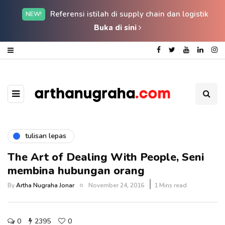
Referensi istilah di supply chain dan logistik
NEW!
Buka di sini
tulisan lepas
The Art of Dealing With People, Seni
membina hubungan orang
By
Artha Nugraha Jonar
November 24, 2016
1 Mins read
0
2395
0