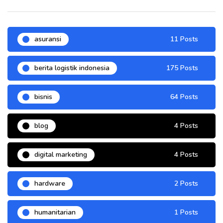
asuransi
11 Posts
berita logistik indonesia
175 Posts
bisnis
64 Posts
blog
4 Posts
digital marketing
4 Posts
hardware
2 Posts
humanitarian
1 Posts