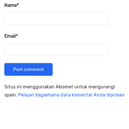
Name
*
Email
*
Situs ini menggunakan Akismet untuk mengurangi
spam.
Pelajari bagaimana data komentar Anda diproses