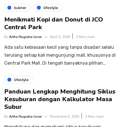
kuliner
lifestyle
Menikmati Kopi dan Donut di JCO
Central Park
By
Artha Nugraha Jonar
April 5, 2026
3 Mins read
Ada satu kebiasaan kecil yang tanpa disadari selalu
terulang setiap kali mengunjungi mall, khususnya di
Central Park Mall. Di tengah banyaknya pilihan…
lifestyle
Panduan Lengkap Menghitung Siklus
Kesuburan dengan Kalkulator Masa
Subur
By
Artha Nugraha Jonar
November 5, 2025
3 Mins read
Menghitung dan memahami siklus kesuburan