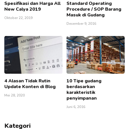
Spesifikasi dan Harga All
Standard Operating
New Calya 2019
Procedure / SOP Barang
Masuk di Gudang
Oktober 22, 2019
Desember 9, 2016
4 Alasan Tidak Rutin
10 Tipe gudang
Update Konten di Blog
berdasarkan
karakteristik
Mei 28, 2020
penyimpanan
Juni 6, 2016
Kategori