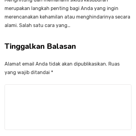
merupakan langkah penting bagi Anda yang ingin
merencanakan kehamilan atau menghindarinya secara
alami. Salah satu cara yang…
Tinggalkan Balasan
Alamat email Anda tidak akan dipublikasikan.
Ruas
yang wajib ditandai
*