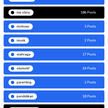
me story
186 Posts
motivasi
3 Posts
musik
2 Posts
olahraga
17 Posts
otomotif
34 Posts
parenting
2 Posts
pendidikan
18 Posts