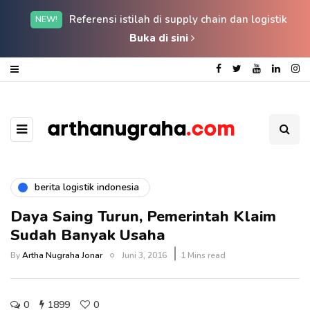
Referensi istilah di supply chain dan logistik
NEW!
Buka di sini
berita logistik indonesia
Daya Saing Turun, Pemerintah Klaim
Sudah Banyak Usaha
By
Artha Nugraha Jonar
Juni 3, 2016
1 Mins read
0
1899
0