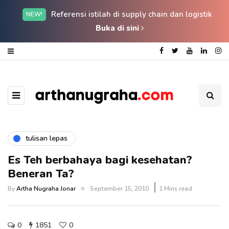
Referensi istilah di supply chain dan logistik
NEW!
Buka di sini
tulisan lepas
Es Teh berbahaya bagi kesehatan?
Beneran Ta?
By
Artha Nugraha Jonar
September 15, 2010
1 Mins read
0
1851
0