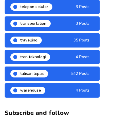
telepon seluler
3 Posts
transportation
3 Posts
travelling
35 Posts
tren teknologi
4 Posts
tulisan lepas
542 Posts
warehouse
4 Posts
Subscribe and follow