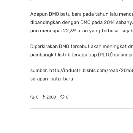
Adapun
DMO
batu
bara
pada tahun lalu mencap
dibandingkan dengan
DMO
pada 2014 sebanyak
pun mencapai 22,3% atau yang terbesar seja
Diperkirakan DMO tersebut akan meningkat dr
pembangkit listrik tenaga uap (PLTU) dalam
sumber: http://industri.bisnis.com/read/201
serapan-batu-bara
0
2069
0