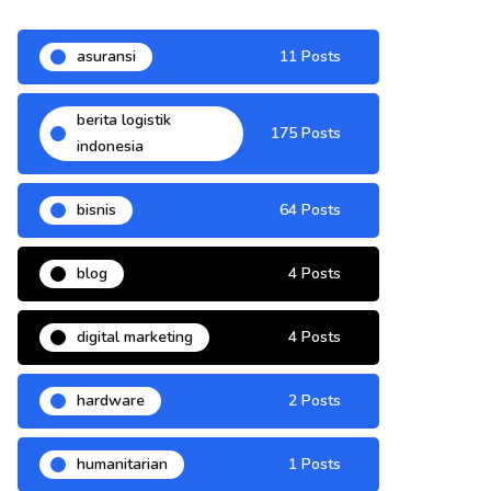
asuransi
11 Posts
berita logistik
175 Posts
indonesia
bisnis
64 Posts
blog
4 Posts
digital marketing
4 Posts
hardware
2 Posts
humanitarian
1 Posts