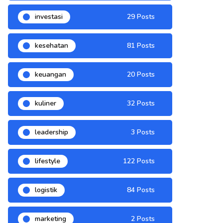
investasi
29 Posts
kesehatan
81 Posts
keuangan
20 Posts
kuliner
32 Posts
leadership
3 Posts
lifestyle
122 Posts
logistik
84 Posts
marketing
2 Posts