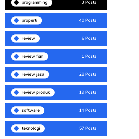
programming
3 Posts
properti
40 Posts
review
6 Posts
review film
1 Posts
review jasa
28 Posts
review produk
19 Posts
software
14 Posts
teknologi
57 Posts