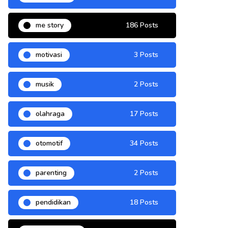
me story
186 Posts
motivasi
3 Posts
musik
2 Posts
olahraga
17 Posts
otomotif
34 Posts
parenting
2 Posts
pendidikan
18 Posts