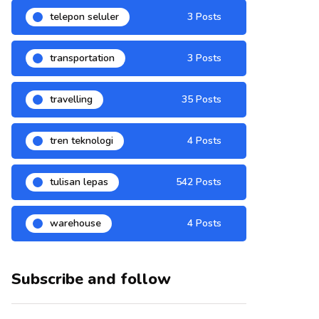
telepon seluler
3 Posts
transportation
3 Posts
travelling
35 Posts
tren teknologi
4 Posts
tulisan lepas
542 Posts
warehouse
4 Posts
Subscribe and follow