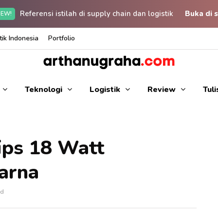
Referensi istilah di supply chain dan logistik
Buka di s
EW!
ik Indonesia
Portfolio
Teknologi
Logistik
Review
Tul
ips 18 Watt
arna
ad