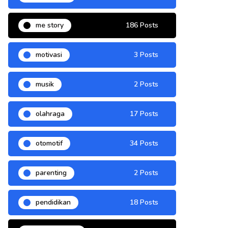
me story
186 Posts
motivasi
3 Posts
musik
2 Posts
olahraga
17 Posts
otomotif
34 Posts
parenting
2 Posts
pendidikan
18 Posts