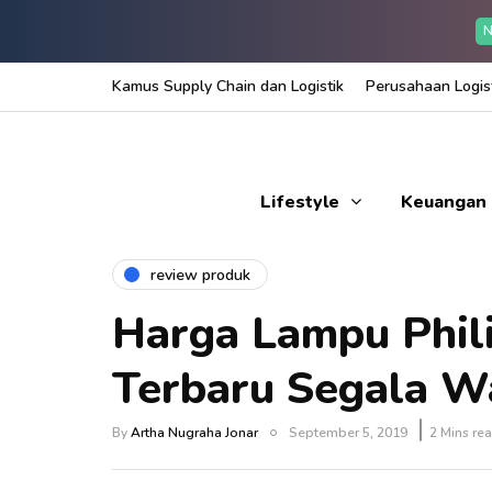
N
Kamus Supply Chain dan Logistik
Perusahaan Logist
Lifestyle
Keuangan
review produk
Harga Lampu Phil
Terbaru Segala W
By
Artha Nugraha Jonar
September 5, 2019
2 Mins re