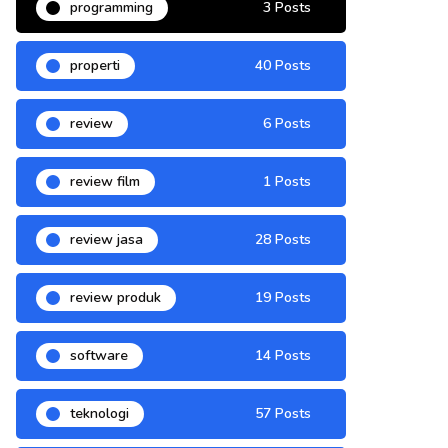
programming
3 Posts
properti
40 Posts
review
6 Posts
review film
1 Posts
review jasa
28 Posts
review produk
19 Posts
software
14 Posts
teknologi
57 Posts