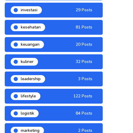
investasi
29 Posts
kesehatan
81 Posts
keuangan
20 Posts
kuliner
32 Posts
leadership
3 Posts
lifestyle
122 Posts
logistik
84 Posts
marketing
2 Posts