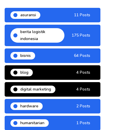
asuransi
11 Posts
berita logistik
175 Posts
indonesia
bisnis
64 Posts
blog
4 Posts
digital marketing
4 Posts
hardware
2 Posts
humanitarian
1 Posts