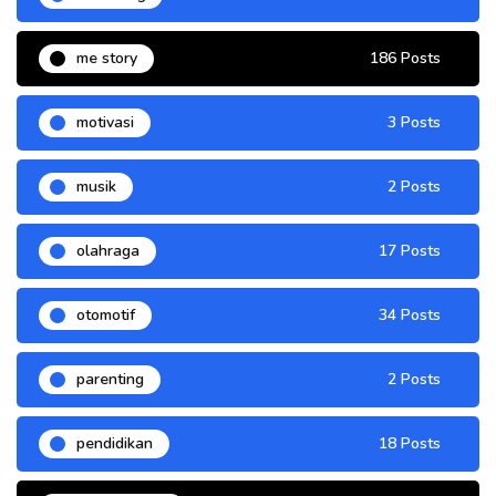
me story
186 Posts
motivasi
3 Posts
musik
2 Posts
olahraga
17 Posts
otomotif
34 Posts
parenting
2 Posts
pendidikan
18 Posts