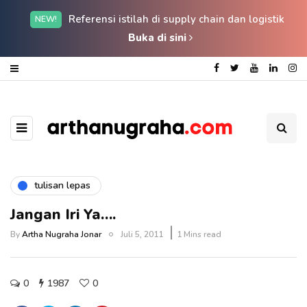
Referensi istilah di supply chain dan logistik
NEW!
Buka di sini
tulisan lepas
Jangan Iri Ya….
By
Artha Nugraha Jonar
Juli 5, 2011
1 Mins read
0
1987
0