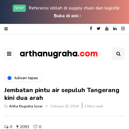
Referensi istilah di supply chain dan logistik
NEW!
Buka di sini
tulisan lepas
Jembatan pintu air sepuluh Tangerang
kini dua arah
By
Artha Nugraha Jonar
Februari 25, 2014
1 Mins read
0
2093
0