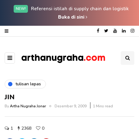
Referensi istilah di supply chain dan logistik
NEW!
Buka di sini
tulisan lepas
JIN
By
Artha Nugraha Jonar
Desember 9, 2009
1 Mins read
1
2368
0