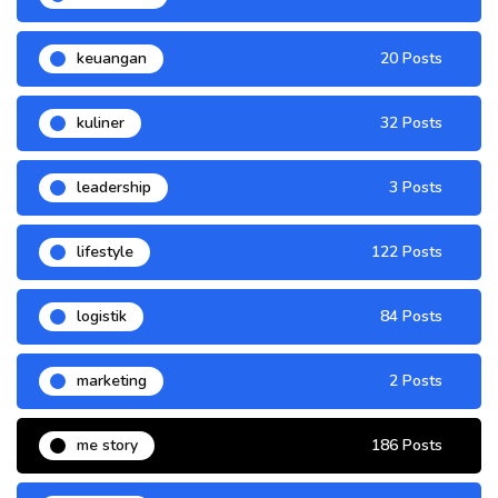
keuangan
20 Posts
kuliner
32 Posts
leadership
3 Posts
lifestyle
122 Posts
logistik
84 Posts
marketing
2 Posts
me story
186 Posts