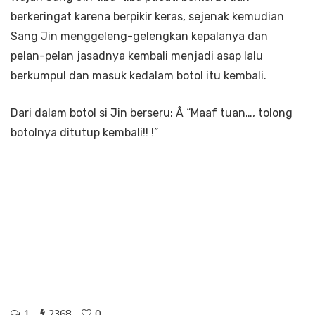
berkeringat karena berpikir keras, sejenak kemudian
Sang Jin menggeleng-gelengkan kepalanya dan
pelan-pelan jasadnya kembali menjadi asap lalu
berkumpul dan masuk kedalam botol itu kembali.
Dari dalam botol si Jin berseru: Â “Maaf tuan…, tolong
botolnya ditutup kembali!! !”
pornografi seks facebook twitter perawan abg dijual
abg bispak surabaya bispak semarang bispak jakarta
bispak semarang facebook abg seks bebas seks pelajar
skandal politik skandal seks serial key indonesia mp3
gratis lagu indonesia gratis kisah nyata video lucu lirik
lagu bugil telanjang wanita telanjang suami sheila
marcia
1
2368
0