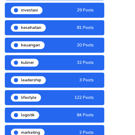
investasi
29 Posts
kesehatan
81 Posts
keuangan
20 Posts
kuliner
32 Posts
leadership
3 Posts
lifestyle
122 Posts
logistik
84 Posts
marketing
2 Posts