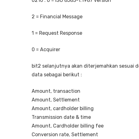
0210 : 0 = ISO 8583-1:1987 version
2 = Financial Message
1 = Request Response
0 = Acquirer
bit2 selanjutnya akan diterjemahkan sesuai 
data sebagai berikut :
Amount, transaction
Amount, Settlement
Amount, cardholder billing
Transmission date & time
Amount, Cardholder billing fee
Conversion rate, Settlement