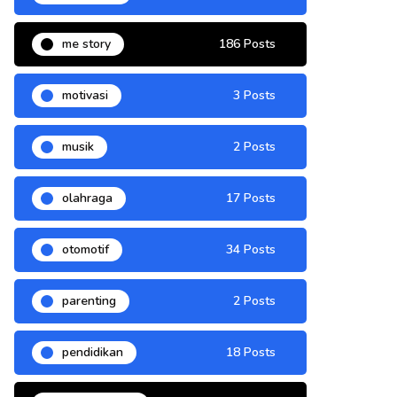
me story
186 Posts
motivasi
3 Posts
musik
2 Posts
olahraga
17 Posts
otomotif
34 Posts
parenting
2 Posts
pendidikan
18 Posts