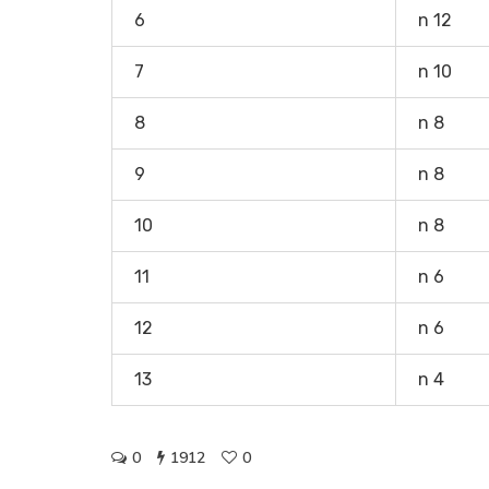
6
n 12
7
n 10
8
n 8
9
n 8
10
n 8
11
n 6
12
n 6
13
n 4
0
1912
0