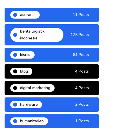
asuransi
11 Posts
berita logistik
175 Posts
indonesia
bisnis
64 Posts
blog
4 Posts
digital marketing
4 Posts
hardware
2 Posts
humanitarian
1 Posts