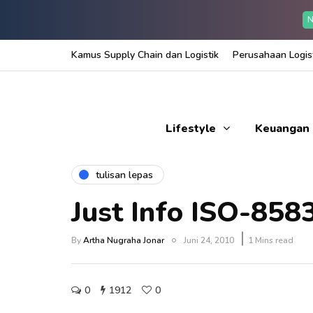
N
Kamus Supply Chain dan Logistik
Perusahaan Logist
Lifestyle
Keuangan
tulisan lepas
Just Info ISO-858
By
Artha Nugraha Jonar
Juni 24, 2010
1 Mins read
0
1912
0