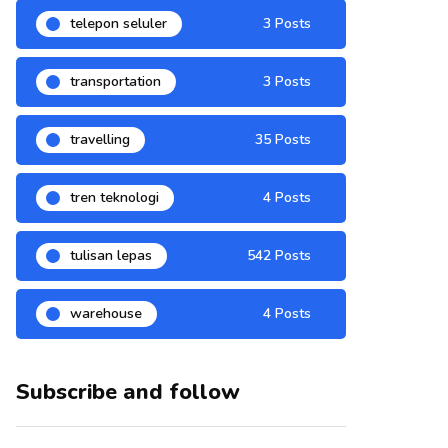
telepon seluler
3 Posts
transportation
3 Posts
travelling
35 Posts
tren teknologi
4 Posts
tulisan lepas
542 Posts
warehouse
4 Posts
Subscribe and follow