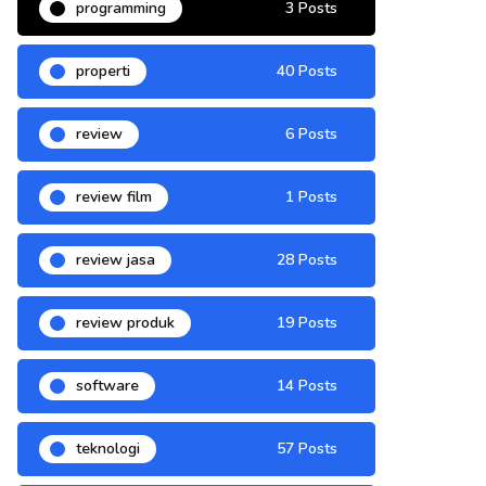
programming
3 Posts
properti
40 Posts
review
6 Posts
review film
1 Posts
review jasa
28 Posts
review produk
19 Posts
software
14 Posts
teknologi
57 Posts