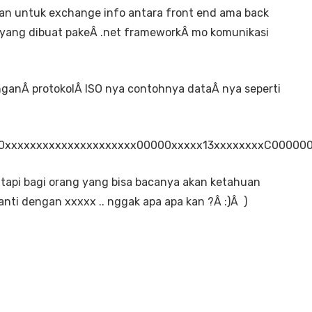
an untuk exchange info antara front end ama back
g yang dibuat pakeÂ .net frameworkÂ mo komunikasi
enganÂ protokolÂ ISO nya contohnya dataÂ nya seperti
xxxxxxxxxxxxxxxxxxxxx00000xxxxx13xxxxxxxxC0000
 tapi bagi orang yang bisa bacanya akan ketahuan
nti dengan xxxxx .. nggak apa apa kan ?Â :)Â )