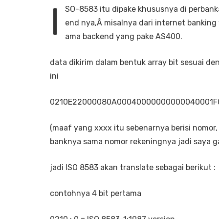
I
SO-8583 itu dipake khususnya di perbank
end nya,Â misalnya dari internet bankin
ama backend yang pake AS400.
data dikirim dalam bentuk array bit sesuai d
ini
0210E22000080A00040000000000040001F0
(maaf yang xxxx itu sebenarnya berisi nomor,
banknya sama nomor rekeningnya jadi saya ga
jadi ISO 8583 akan translate sebagai berikut :
contohnya 4 bit pertama