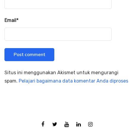
Email
*
Situs ini menggunakan Akismet untuk mengurangi
spam.
Pelajari bagaimana data komentar Anda diproses