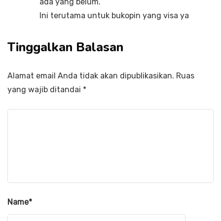
ada yang belum.
Ini terutama untuk bukopin yang visa ya
Tinggalkan Balasan
Alamat email Anda tidak akan dipublikasikan.
Ruas
yang wajib ditandai
*
Name
*