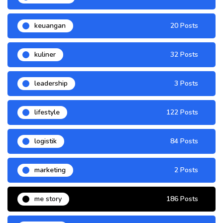
keuangan
20 Posts
kuliner
32 Posts
leadership
3 Posts
lifestyle
122 Posts
logistik
84 Posts
marketing
2 Posts
me story
186 Posts