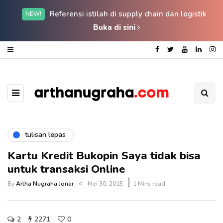
Referensi istilah di supply chain dan logistik
NEW!
Buka di sini
tulisan lepas
Kartu Kredit Bukopin Saya tidak bisa
untuk transaksi Online
By
Artha Nugraha Jonar
Mei 30, 2015
1 Mins read
2
2271
0