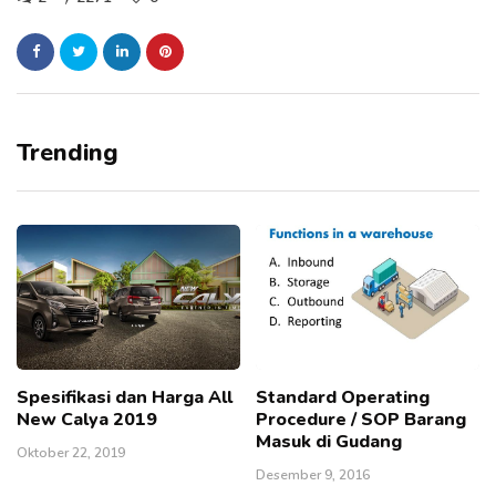
Trending
Spesifikasi dan Harga All
Standard Operating
New Calya 2019
Procedure / SOP Barang
Masuk di Gudang
Oktober 22, 2019
Desember 9, 2016