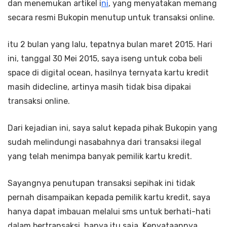
dan menemukan artikel i
ni
, yang menyatakan memang
secara resmi Bukopin menutup untuk transaksi online.
itu 2 bulan yang lalu, tepatnya bulan maret 2015. Hari
ini, tanggal 30 Mei 2015, saya iseng untuk coba beli
space di digital ocean, hasilnya ternyata kartu kredit
masih didecline, artinya masih tidak bisa dipakai
transaksi online.
Dari kejadian ini, saya salut kepada pihak Bukopin yang
sudah melindungi nasabahnya dari transaksi ilegal
yang telah menimpa banyak pemilik kartu kredit.
Sayangnya penutupan transaksi sepihak ini tidak
pernah disampaikan kepada pemilik kartu kredit, saya
hanya dapat imbauan melalui sms untuk berhati-hati
dalam bertransaksi, hanya itu saja. Kenyataannya