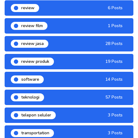
review
6 Posts
review film
1 Posts
review jasa
28 Posts
review produk
19 Posts
software
14 Posts
teknologi
57 Posts
telepon seluler
3 Posts
transportation
3 Posts