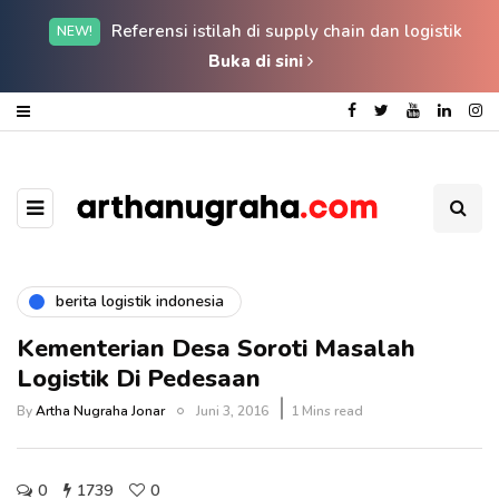
Referensi istilah di supply chain dan logistik
NEW!
Buka di sini
berita logistik indonesia
Kementerian Desa Soroti Masalah
Logistik Di Pedesaan
By
Artha Nugraha Jonar
Juni 3, 2016
1 Mins read
0
1739
0