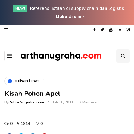
Referensi istilah di supply chain dan logistik
NEW!
Buka di sini
tulisan lepas
Kisah Pohon Apel
By
Artha Nugraha Jonar
Juli 10, 2011
2 Mins read
0
1814
0