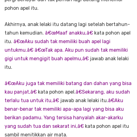
pohon apel itu.
Akhirnya, anak lelaki itu datang lagi setelah bertahun-
tahun kemudian.
â€œMaaf anakku,â€
kata pohon apel
itu.
â€œAku sudah tak memiliki buah apel lagi
untukmu.â€ â€œTak apa. Aku pun sudah tak memiliki
gigi untuk mengigit buah apelmu,â€
jawab anak lelaki
itu.
â€œAku juga tak memiliki batang dan dahan yang bisa
kau panjat,â€
kata pohon apel.
â€Sekarang, aku sudah
terlalu tua untuk itu,â€
jawab anak lelaki itu.
â€Aku
benar-benar tak memiliki apa-apa lagi yang bisa aku
berikan padamu. Yang tersisa hanyalah akar-akarku
yang sudah tua dan sekarat ini,â€
kata pohon apel itu
sambil menitikkan air mata.