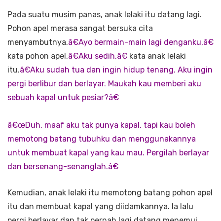
Pada suatu musim panas, anak lelaki itu datang lagi.
Pohon apel merasa sangat bersuka cita
menyambutnya.
â€Ayo bermain-main lagi denganku,â€
kata pohon apel.
â€Aku sedih,â€
kata anak lelaki
itu.
â€Aku sudah tua dan ingin hidup tenang. Aku ingin
pergi berlibur dan berlayar. Maukah kau memberi aku
sebuah kapal untuk pesiar?â€
â€œDuh, maaf aku tak punya kapal, tapi kau boleh
memotong batang tubuhku dan menggunakannya
untuk membuat kapal yang kau mau. Pergilah berlayar
dan bersenang-senanglah.â€
Kemudian, anak lelaki itu memotong batang pohon apel
itu dan membuat kapal yang diidamkannya. Ia lalu
pergi berlayar dan tak pernah lagi datang menemui