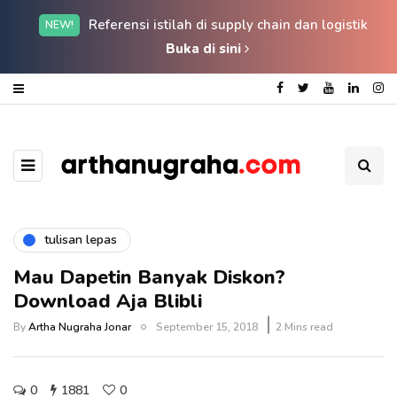
Referensi istilah di supply chain dan logistik
NEW!
Buka di sini
tulisan lepas
Mau Dapetin Banyak Diskon?
Download Aja Blibli
By
Artha Nugraha Jonar
September 15, 2018
2 Mins read
0
1881
0