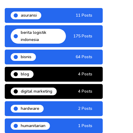
asuransi
11 Posts
berita logistik
175 Posts
indonesia
bisnis
64 Posts
blog
4 Posts
digital marketing
4 Posts
hardware
2 Posts
humanitarian
1 Posts