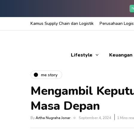
N
Kamus Supply Chain dan Logistik
Perusahaan Logist
Lifestyle
Keuangan
me story
Mengambil Keput
Masa Depan
By
Artha Nugraha Jonar
September 4, 2024
1 Mins re