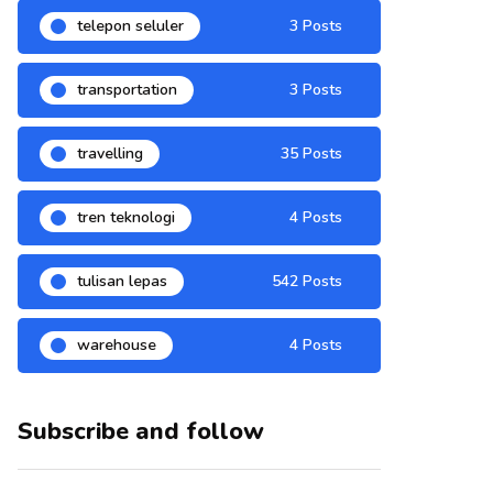
telepon seluler
3 Posts
transportation
3 Posts
travelling
35 Posts
tren teknologi
4 Posts
tulisan lepas
542 Posts
warehouse
4 Posts
Subscribe and follow