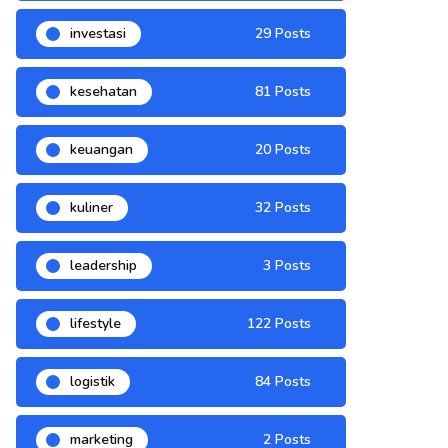
investasi
29 Posts
kesehatan
81 Posts
keuangan
20 Posts
kuliner
32 Posts
leadership
3 Posts
lifestyle
122 Posts
logistik
84 Posts
marketing
2 Posts