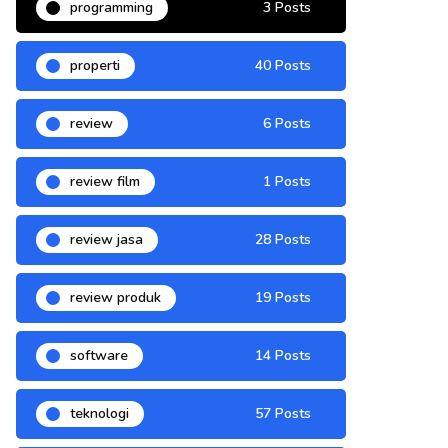
programming
3 Posts
properti
40 Posts
review
6 Posts
review film
1 Posts
review jasa
28 Posts
review produk
19 Posts
software
14 Posts
teknologi
57 Posts