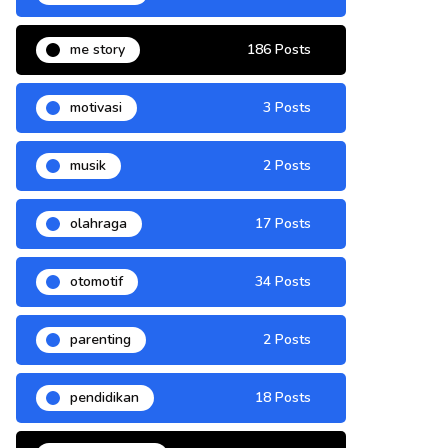
me story
186 Posts
motivasi
3 Posts
musik
2 Posts
olahraga
17 Posts
otomotif
34 Posts
parenting
2 Posts
pendidikan
18 Posts