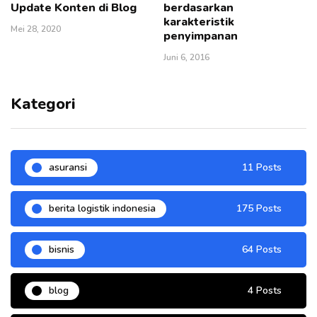
Update Konten di Blog
berdasarkan
karakteristik
Mei 28, 2020
penyimpanan
Juni 6, 2016
Kategori
asuransi
11 Posts
berita logistik indonesia
175 Posts
bisnis
64 Posts
blog
4 Posts