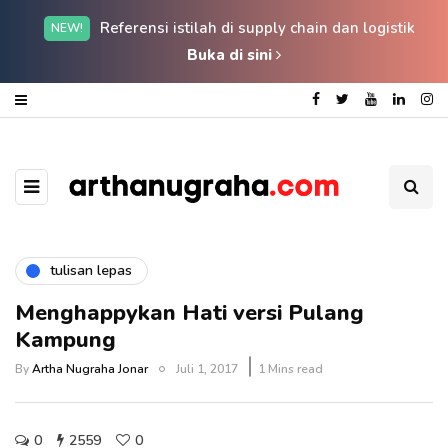
Referensi istilah di supply chain dan logistik
NEW!
Buka di sini
tulisan lepas
Menghappykan Hati versi Pulang
Kampung
By
Artha Nugraha Jonar
Juli 1, 2017
1 Mins read
0
2559
0