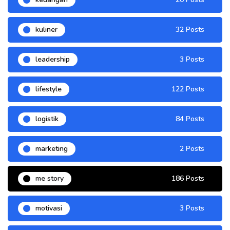
kuliner
32 Posts
leadership
3 Posts
lifestyle
122 Posts
logistik
84 Posts
marketing
2 Posts
me story
186 Posts
motivasi
3 Posts