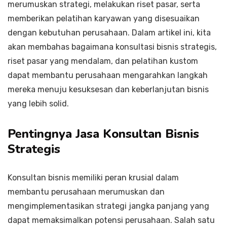
merumuskan strategi, melakukan riset pasar, serta
memberikan pelatihan karyawan yang disesuaikan
dengan kebutuhan perusahaan. Dalam artikel ini, kita
akan membahas bagaimana konsultasi bisnis strategis,
riset pasar yang mendalam, dan pelatihan kustom
dapat membantu perusahaan mengarahkan langkah
mereka menuju kesuksesan dan keberlanjutan bisnis
yang lebih solid.
Pentingnya Jasa Konsultan Bisnis
Strategis
Konsultan bisnis memiliki peran krusial dalam
membantu perusahaan merumuskan dan
mengimplementasikan strategi jangka panjang yang
dapat memaksimalkan potensi perusahaan. Salah satu