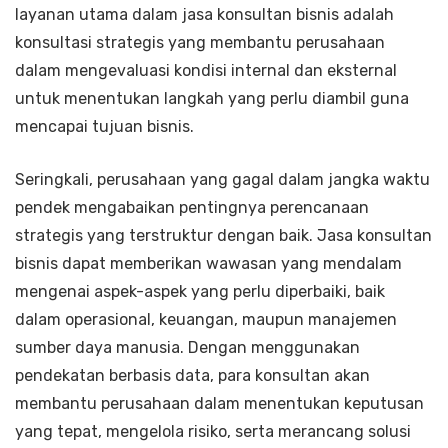
layanan utama dalam jasa konsultan bisnis adalah
konsultasi strategis yang membantu perusahaan
dalam mengevaluasi kondisi internal dan eksternal
untuk menentukan langkah yang perlu diambil guna
mencapai tujuan bisnis.
Seringkali, perusahaan yang gagal dalam jangka waktu
pendek mengabaikan pentingnya perencanaan
strategis yang terstruktur dengan baik. Jasa konsultan
bisnis dapat memberikan wawasan yang mendalam
mengenai aspek-aspek yang perlu diperbaiki, baik
dalam operasional, keuangan, maupun manajemen
sumber daya manusia. Dengan menggunakan
pendekatan berbasis data, para konsultan akan
membantu perusahaan dalam menentukan keputusan
yang tepat, mengelola risiko, serta merancang solusi