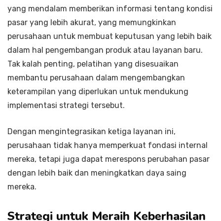
yang mendalam memberikan informasi tentang kondisi
pasar yang lebih akurat, yang memungkinkan
perusahaan untuk membuat keputusan yang lebih baik
dalam hal pengembangan produk atau layanan baru.
Tak kalah penting, pelatihan yang disesuaikan
membantu perusahaan dalam mengembangkan
keterampilan yang diperlukan untuk mendukung
implementasi strategi tersebut.
Dengan mengintegrasikan ketiga layanan ini,
perusahaan tidak hanya memperkuat fondasi internal
mereka, tetapi juga dapat merespons perubahan pasar
dengan lebih baik dan meningkatkan daya saing
mereka.
Strategi untuk Meraih Keberhasilan