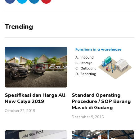
Trending
Spesifikasi dan Harga All
Standard Operating
New Calya 2019
Procedure / SOP Barang
Masuk di Gudang
Oktober 22, 2019
Desember 9, 2016