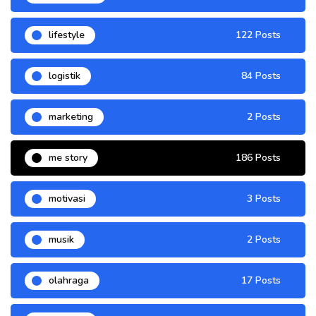
lifestyle
122 Posts
logistik
84 Posts
marketing
2 Posts
me story
186 Posts
motivasi
3 Posts
musik
2 Posts
olahraga
17 Posts