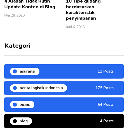
4 Alasan Tidak Rutin
10 Tipe gudang
Update Konten di Blog
berdasarkan
karakteristik
Mei 28, 2020
penyimpanan
Juni 6, 2016
Kategori
asuransi
11 Posts
berita logistik indonesia
175 Posts
bisnis
64 Posts
blog
4 Posts