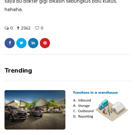
saya bu dokter gigi dikasih sebungkus bolu kukus,
hehehe.
0
2562
0
Trending