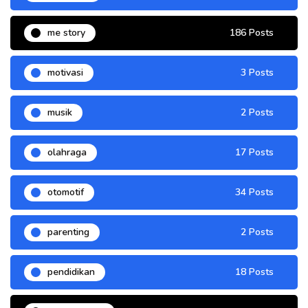
me story
186 Posts
motivasi
3 Posts
musik
2 Posts
olahraga
17 Posts
otomotif
34 Posts
parenting
2 Posts
pendidikan
18 Posts