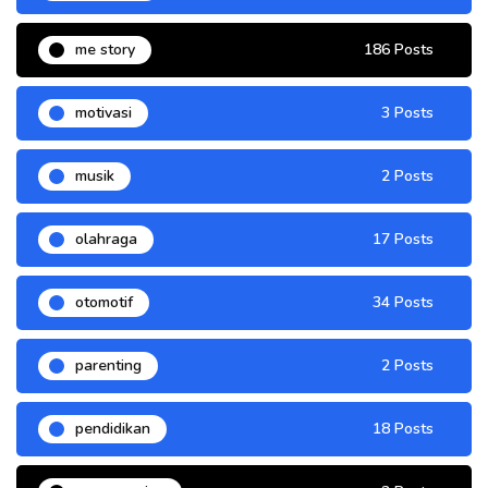
me story
186 Posts
motivasi
3 Posts
musik
2 Posts
olahraga
17 Posts
otomotif
34 Posts
parenting
2 Posts
pendidikan
18 Posts