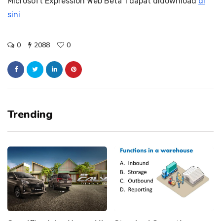
Microsoft Expression Web Beta 1 dapat didownload
di
sini
0
2088
0
Trending