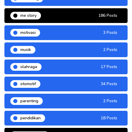
me story
186 Posts
motivasi
3 Posts
musik
2 Posts
olahraga
17 Posts
otomotif
34 Posts
parenting
2 Posts
pendidikan
18 Posts