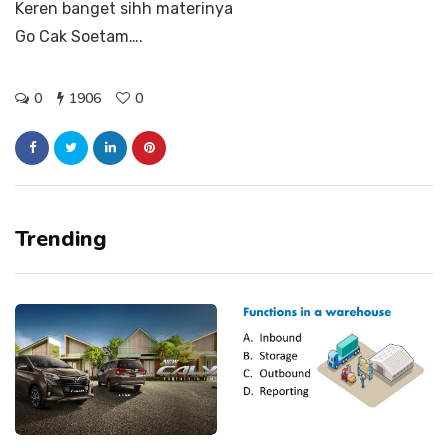
Keren banget sihh materinya
Go Cak Soetam….
0
1906
0
Trending