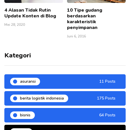
4 Alasan Tidak Rutin
10 Tipe gudang
Update Konten di Blog
berdasarkan
karakteristik
Mei 28, 2020
penyimpanan
Juni 6, 2016
Kategori
asuransi
11 Posts
berita logistik indonesia
175 Posts
bisnis
64 Posts