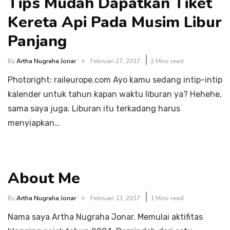
Tips Mudah Dapatkan Tiket
Kereta Api Pada Musim Libur
Panjang
By
Artha Nugraha Jonar
Februari 27, 2017
2 Mins read
Photoright: raileurope.com Ayo kamu sedang intip-intip
kalender untuk tahun kapan waktu liburan ya? Hehehe,
sama saya juga. Liburan itu terkadang harus
menyiapkan…
About Me
By
Artha Nugraha Jonar
Februari 13, 2017
1 Mins read
Nama saya Artha Nugraha Jonar. Memulai aktifitas