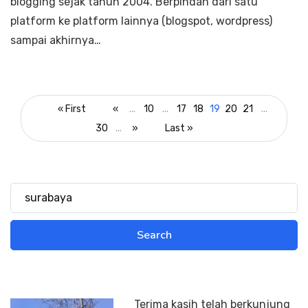
blogging sejak tahun 2004. Berpindah dari satu
platform ke platform lainnya (blogspot, wordpress)
sampai akhirnya…
« First
«
...
10
...
17
18
19
20
21
...
30
...
»
Last »
Terima kasih telah berkunjung