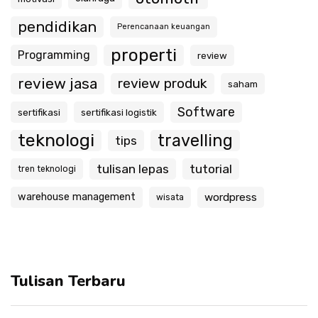
pendidikan
Perencanaan keuangan
properti
Programming
review
review jasa
review produk
saham
Software
sertifikasi
sertifikasi logistik
teknologi
travelling
tips
tulisan lepas
tutorial
tren teknologi
warehouse management
wordpress
wisata
Tulisan Terbaru