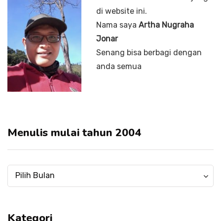
di website ini.
Nama saya
Artha Nugraha
Jonar
Senang bisa berbagi dengan
anda semua
Menulis mulai tahun 2004
Menulis
Menulis
Pilih Bulan
mulai
mulai
tahun
tahun
2004
2004
Kategori