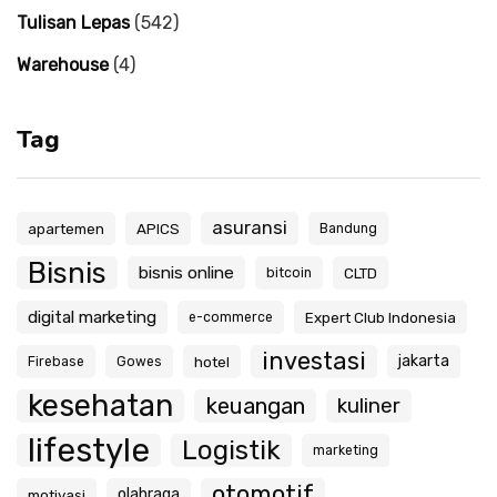
Tulisan Lepas
(542)
Warehouse
(4)
Tag
asuransi
apartemen
APICS
Bandung
Bisnis
bisnis online
CLTD
bitcoin
digital marketing
Expert Club Indonesia
e-commerce
investasi
jakarta
hotel
Firebase
Gowes
kesehatan
keuangan
kuliner
lifestyle
Logistik
marketing
otomotif
olahraga
motivasi