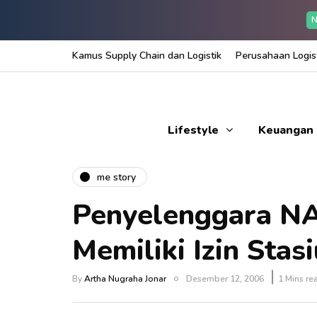
N
Kamus Supply Chain dan Logistik
Perusahaan Logist
Lifestyle
Keuangan
me story
Penyelenggara N
Memiliki Izin Sta
By
Artha Nugraha Jonar
Desember 12, 2006
1 Mins re