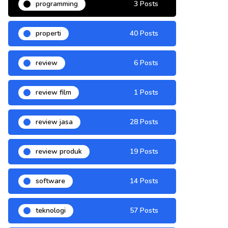
programming
3 Posts
properti
40 Posts
review
6 Posts
review film
1 Posts
review jasa
28 Posts
review produk
19 Posts
software
14 Posts
teknologi
57 Posts