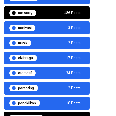
me story
186 Posts
motivasi
3 Posts
musik
2 Posts
olahraga
17 Posts
otomotif
34 Posts
parenting
2 Posts
pendidikan
18 Posts