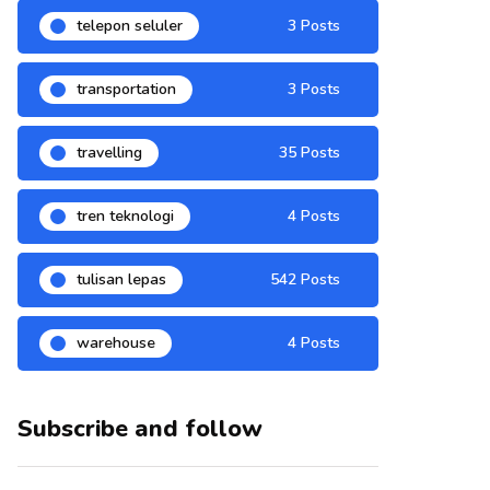
telepon seluler
3 Posts
transportation
3 Posts
travelling
35 Posts
tren teknologi
4 Posts
tulisan lepas
542 Posts
warehouse
4 Posts
Subscribe and follow