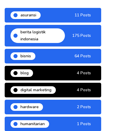
asuransi
11 Posts
berita logistik
175 Posts
indonesia
bisnis
64 Posts
blog
4 Posts
digital marketing
4 Posts
hardware
2 Posts
humanitarian
1 Posts