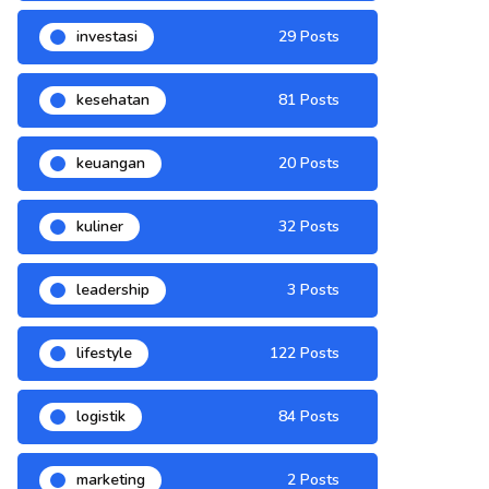
investasi
29 Posts
kesehatan
81 Posts
keuangan
20 Posts
kuliner
32 Posts
leadership
3 Posts
lifestyle
122 Posts
logistik
84 Posts
marketing
2 Posts