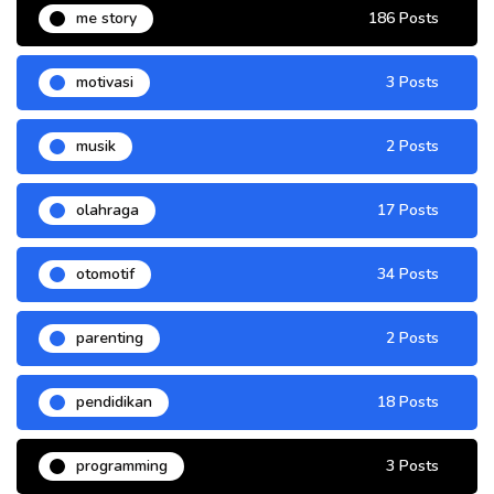
me story
186 Posts
motivasi
3 Posts
musik
2 Posts
olahraga
17 Posts
otomotif
34 Posts
parenting
2 Posts
pendidikan
18 Posts
programming
3 Posts