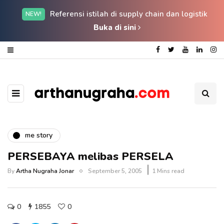
Referensi istilah di supply chain dan logistik
NEW!
Buka di sini
me story
PERSEBAYA melibas PERSELA
By
Artha Nugraha Jonar
September 5, 2005
1 Mins read
0
1855
0