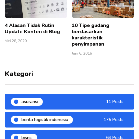
4 Alasan Tidak Rutin
10 Tipe gudang
Update Konten di Blog
berdasarkan
karakteristik
Mei 28, 2020
penyimpanan
Juni 6, 2016
Kategori
asuransi
11 Posts
berita logistik indonesia
175 Posts
bisnis
64 Posts