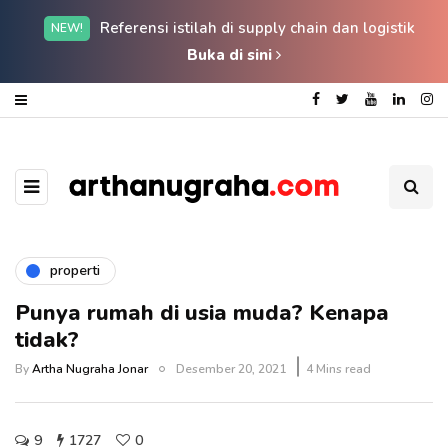
Referensi istilah di supply chain dan logistik
NEW!
Buka di sini
properti
Punya rumah di usia muda? Kenapa
tidak?
By
Artha Nugraha Jonar
Desember 20, 2021
4 Mins read
9
1727
0